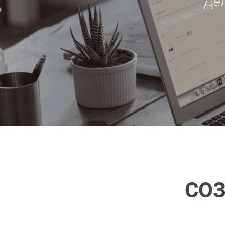
Де
СОЗ