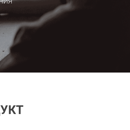
ния
ДУКТ