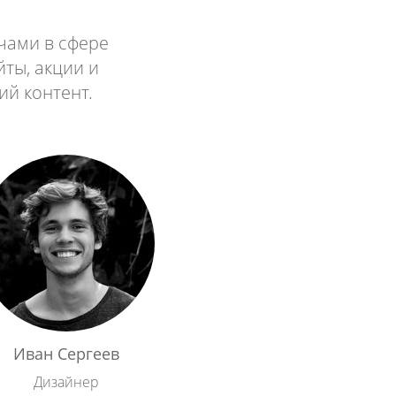
чами в сфере
йты, акции и
ий контент.
Иван Сергеев
Дизайнер