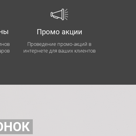
ины
Промо акции
инов
Проведение промо-акций в
аров
интернете для ваших клиентов
ОНОК